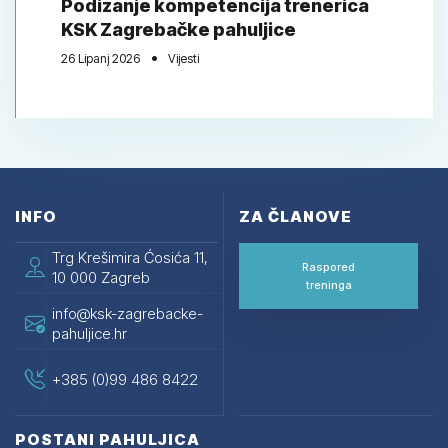
Podizanje kompetencija trenerica
KSK Zagrebačke pahuljice
26 Lipanj 2026
Vijesti
INFO
ZA ČLANOVE
Trg Krešimira Ćosića 11,
Raspored
10 000 Zagreb
treninga
info@ksk-zagrebacke-
pahuljice.hr
+385 (0)99 486 8422
POSTANI PAHULJICA