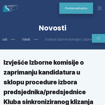
Postani pahuljica
Novosti
vosti
Vijesti
Izvješće Izborne komisije o
zaprimanju kandidatura u
sklopu procedure izbora
predsjednika/predsjednice
Kluba sinkroniziranog klizanja