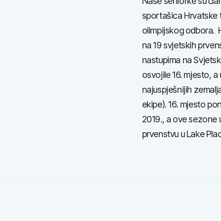
Naše seniorke su član
sportašica Hrvatske t
olimpijskog odbora. H
na 19 svjetskih prven
nastupima na Svjetsk
osvojile 16. mjesto, a 
najuspješnijih zemalj
ekipe). 16. mjesto po
2019., a ove sezone 
prvenstvu u Lake Plac