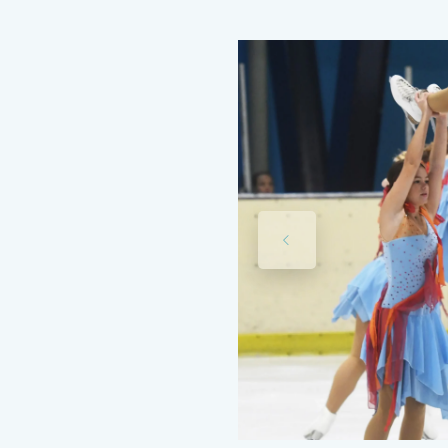
ja Zagrebačke
oniziranom klizanju,
vu u Francuskoj,
 će im velika
 sredinom prosinca
ley – Blue Suede
e. Ova mlada ekipa
.