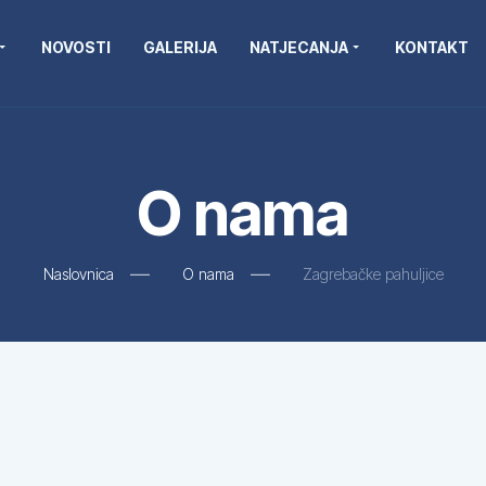
NOVOSTI
GALERIJA
NATJECANJA
KONTAKT
O nama
Naslovnica
O nama
Zagrebačke pahuljice