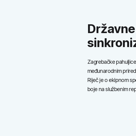
Tko smo mi
Državne 
sinkroni
Zagrebačke pahuljice,
međunarodnim prired
Riječ je o ekipnom sp
boje na službenim re