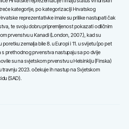
ice Hrvatske reprezentacije i imaju status vrhunskih
reće kategorije, po kategorizaciji Hrvatskog
rvatske reprezentativke imale su prilike nastupati čak
stva, te svoju dobru pripremljenost pokazati odličnim
om prvenstvu u Kanadi (London, 2007.), kad su
u poretku zemalja bile 8. u Europi i 11. u svijetu (po pet
a s prethodnog prvenstva nastupaju sa po dvije
novile su na svjetskom prvenstvu u Helsinkiju (Finska)
u travnju 2023. očekuje ih nastup na Svjetskom
idu (SAD).