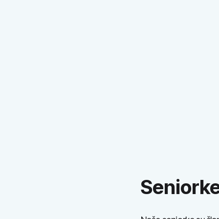
trideset zemalja svijeta.
Zagrebačke pahulj
Seniork