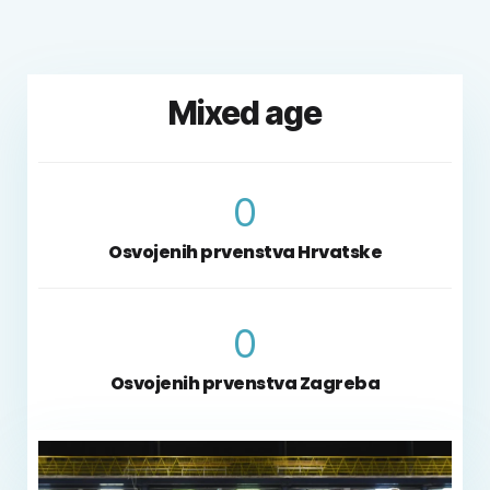
Budimpešta (Mađarska)
3. mjesto 2015.,
Mixed age
2. mjesto 2016.,
8. i 13. mjesto 2017.,
3. i 10. mjesto 2018.
0
Osvojenih prvenstva Hrvatske
0
Osvojenih prvenstva Zagreba