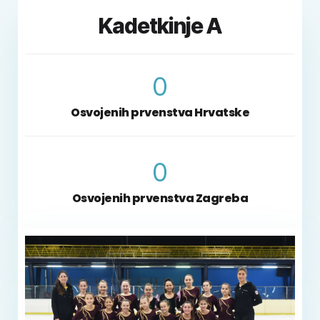
7. mjesto 2018.
2. mjesto 2017.
Kadetkinje A
7. mjesto 2019.
0
Osvojenih prvenstva Hrvatske
0
Osvojenih prvenstva Zagreba