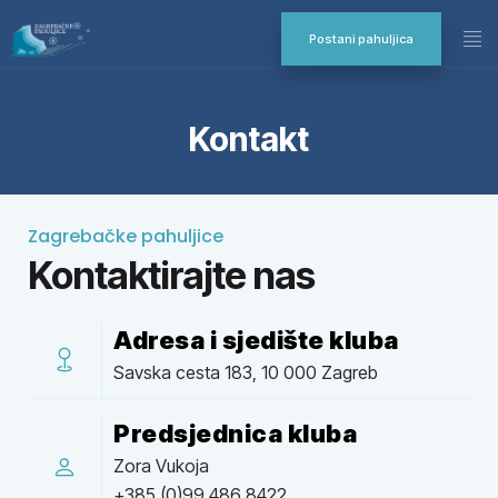
Postani pahuljica
Kontakt
Zagrebačke pahuljice
Kontaktirajte nas
Adresa i sjedište kluba
Savska cesta 183, 10 000 Zagreb
Predsjednica kluba
Zora Vukoja
+385 (0)99 486 8422