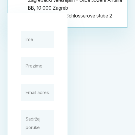
Zagrebački Velesajam – Ulica Jozefa Antalla
BB, 10 000 Zagreb
Klizalište Šalata – Schlosserove stube 2