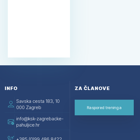
INFO
ZA ČLANOVE
Savska cesta 183, 10
000 Zagreb
Raspored treninga
info@ksk-zagrebacke-
pahuljice.hr
+385 (0)99 486 8422