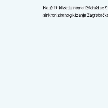
Nauči i ti klizati s nama. Pridruži se S
sinkroniziranog klizanja Zagrebačke
Profesionalni
Potpora i mot
Nastupi i nat