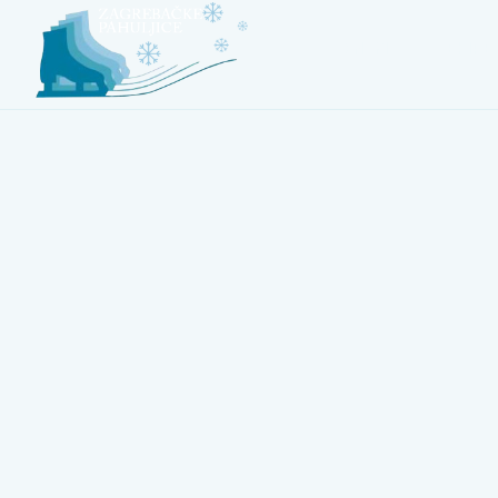
O NAMA
EKIPE
P
Ako voliš gla