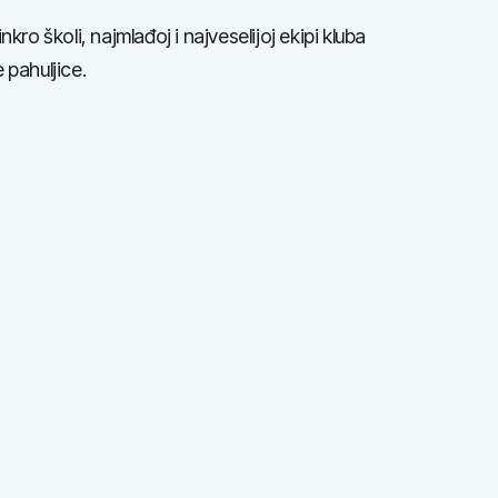
inkro školi, najmlađoj i najveselijoj ekipi kluba
 pahuljice.
 treneri
ivacija
jecanja