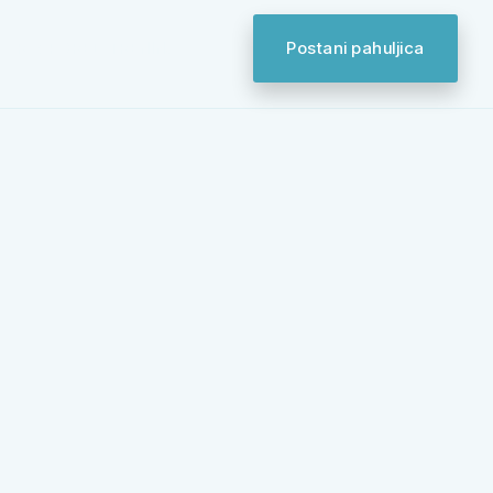
Postani pahuljica
RASPORED TRENINGA
ca
sport za tebe.