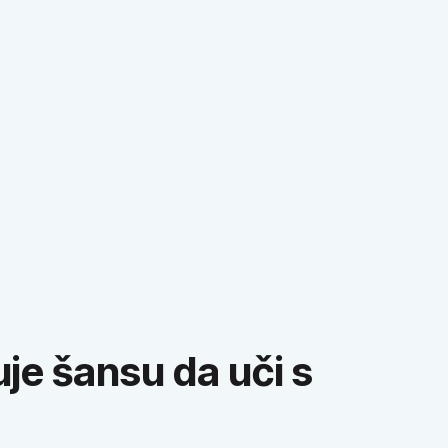
TV priloga, emisija i
reportaža
je šansu da uči s