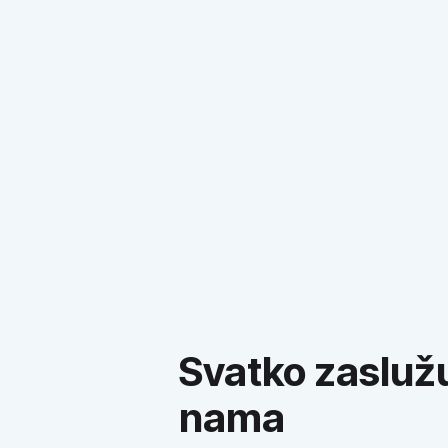
Priloga u radijskim
emisijama
Zašto postati pahuljica
Svatko zaslužu
nama