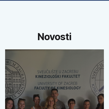
Zagrebačke pahuljice
Novosti