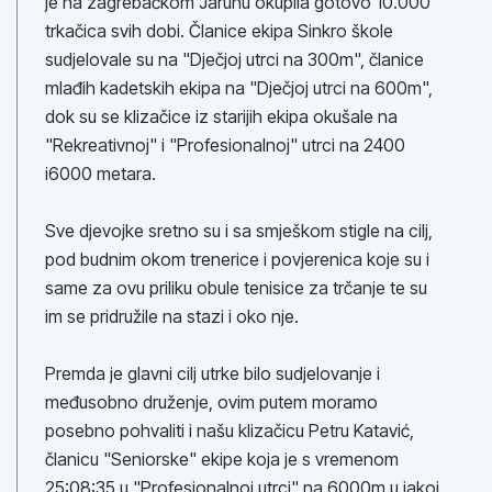
je na zagrebačkom Jarunu okupila gotovo 10.000
trkačica svih dobi. Članice ekipa Sinkro škole
sudjelovale su na "Dječjoj utrci na 300m", članice
mlađih kadetskih ekipa na "Dječjoj utrci na 600m",
dok su se klizačice iz starijih ekipa okušale na
"Rekreativnoj" i "Profesionalnoj" utrci na 2400
i6000 metara.
Sve djevojke sretno su i sa smješkom stigle na cilj,
pod budnim okom trenerice i povjerenica koje su i
same za ovu priliku obule tenisice za trčanje te su
im se pridružile na stazi i oko nje.
Premda je glavni cilj utrke bilo sudjelovanje i
međusobno druženje, ovim putem moramo
posebno pohvaliti i našu klizačicu Petru Katavić,
članicu "Seniorske" ekipe koja je s vremenom
25:08:35 u "Profesionalnoj utrci" na 6000m u jakoj